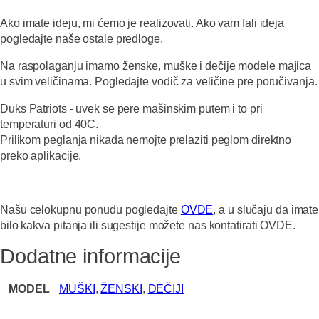
Ako imate ideju, mi ćemo je realizovati. Ako vam fali ideja
pogledajte naše ostale predloge.
Na raspolaganju imamo ženske, muške i dečije modele majica
u svim veličinama. Pogledajte vodič za veličine pre poručivanja.
Duks Patriots - uvek se pere mašinskim putem i to pri
temperaturi od 40C.
Prilikom peglanja nikada nemojte prelaziti peglom direktno
preko aplikacije.
Našu celokupnu ponudu pogledajte
OVDE
, a u slučaju da imate
bilo kakva pitanja ili sugestije možete nas kontatirati OVDE.
Dodatne informacije
MODEL
MUŠKI
,
ŽENSKI
,
DEČIJI