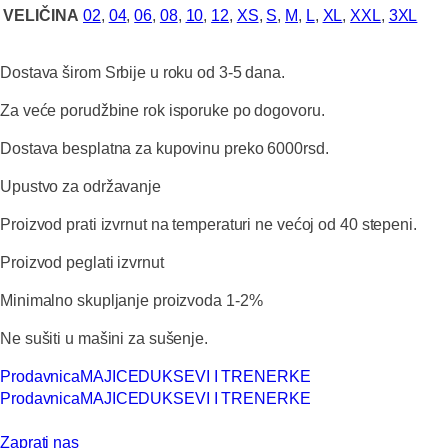
VELIČINA
02
,
04
,
06
,
08
,
10
,
12
,
XS
,
S
,
M
,
L
,
XL
,
XXL
,
3XL
Dostava širom Srbije u roku od 3-5 dana.
Za veće porudžbine rok isporuke po dogovoru.
Dostava besplatna za kupovinu preko 6000rsd.
Upustvo za održavanje
Proizvod prati izvrnut na temperaturi ne većoj od 40 stepeni.
Proizvod peglati izvrnut
Minimalno skupljanje proizvoda 1-2%
Ne sušiti u mašini za sušenje.
Prodavnica
MAJICE
DUKSEVI I TRENERKE
Prodavnica
MAJICE
DUKSEVI I TRENERKE
Zaprati nas