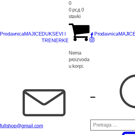
0
0
рсд
0
stavki
Prodavnica
MAJICE
DUKSEVI I
Prodavnica
MAJIC
TRENERKE
Nema
proizvoda
u korpi.
Pretraga
fullshop@gmail.com
za: