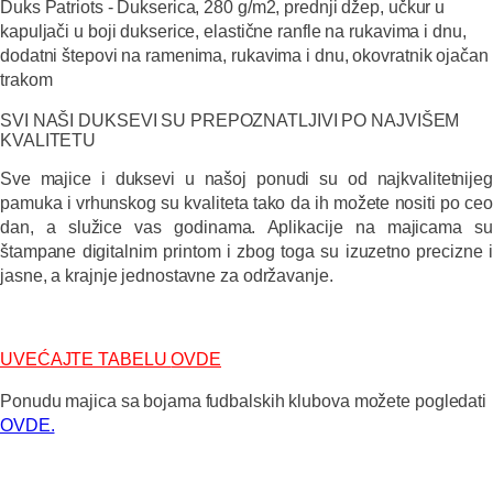
Duks Patriots - Dukserica, 280 g/m2, prednji džep, učkur u
kapuljači u boji dukserice, elastične ranfle na rukavima i dnu,
dodatni štepovi na ramenima, rukavima i dnu, okovratnik ojačan
trakom
SVI NAŠI DUKSEVI SU PREPOZNATLJIVI PO NAJVIŠEM
KVALITETU
Sve majice i duksevi u našoj ponudi su od najkvalitetnijeg
pamuka i vrhunskog su kvaliteta tako da ih možete nositi po ceo
dan, a služice vas godinama. Aplikacije na majicama su
štampane digitalnim printom i zbog toga su izuzetno precizne i
jasne, a krajnje jednostavne za održavanje.
UVEĆAJTE TABELU
OVDE
Ponudu majica sa bojama fudbalskih klubova možete pogledati
OVDE.