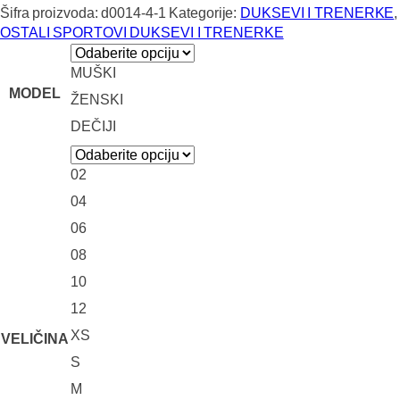
Šifra proizvoda:
d0014-4-1
Kategorije:
DUKSEVI I TRENERKE
,
OSTALI SPORTOVI DUKSEVI I TRENERKE
MUŠKI
MODEL
ŽENSKI
DEČIJI
02
04
06
08
10
12
XS
VELIČINA
S
M