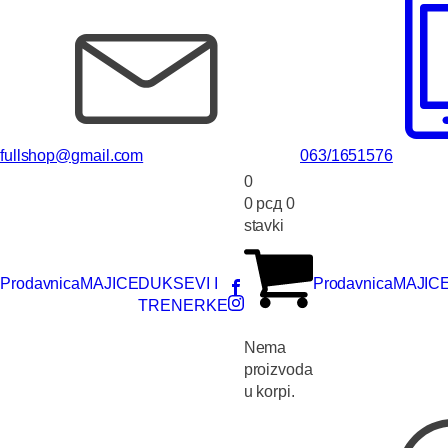
fullshop@gmail.com
063/1651576
0
0
рсд
0
stavki
Prodavnica
MAJICE
DUKSEVI I
Prodavnica
MAJIC
TRENERKE
Nema
proizvoda
u korpi.