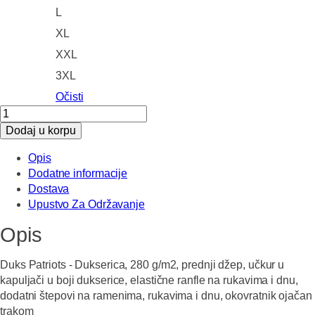
L
XL
XXL
3XL
Očisti
Duks
Patriots
Dodaj u korpu
količina
Opis
Dodatne informacije
Dostava
Upustvo Za Održavanje
Opis
Duks Patriots - Dukserica, 280 g/m2, prednji džep, učkur u
kapuljači u boji dukserice, elastične ranfle na rukavima i dnu,
dodatni štepovi na ramenima, rukavima i dnu, okovratnik ojačan
trakom