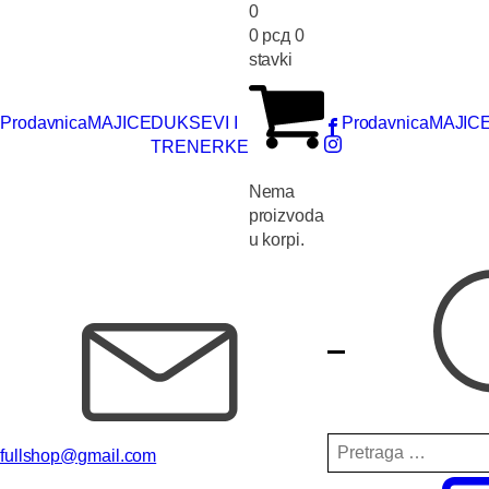
0
0
рсд
0
stavki
Prodavnica
MAJICE
DUKSEVI I
Prodavnica
MAJIC
TRENERKE
Nema
proizvoda
u korpi.
Pretraga
fullshop@gmail.com
za: