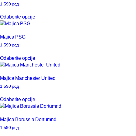
Opcije
1.590
рсд
mogu
Ovaj
Odaberite opcije
biti
proizvod
izabrane
ima
na
više
Majica PSG
stranici
varijanti.
proizvoda.
Opcije
1.590
рсд
mogu
Ovaj
Odaberite opcije
biti
proizvod
izabrane
ima
na
više
Majica Manchester United
stranici
varijanti.
proizvoda.
Opcije
1.590
рсд
mogu
Ovaj
Odaberite opcije
biti
proizvod
izabrane
ima
na
više
Majica Borussia Dortumnd
stranici
varijanti.
proizvoda.
Opcije
1.590
рсд
mogu
Ovaj