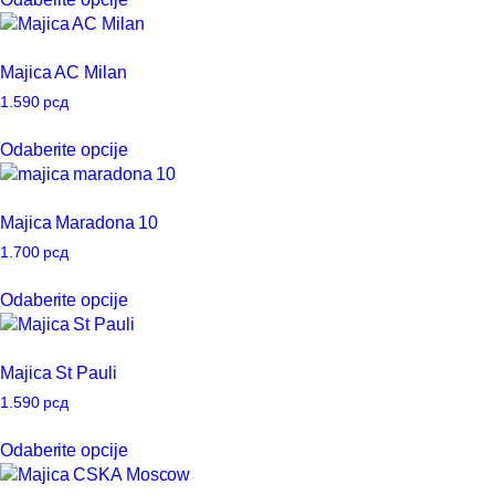
biti
proizvod
izabrane
ima
na
više
Majica AC Milan
stranici
varijanti.
proizvoda.
Opcije
1.590
рсд
mogu
Ovaj
Odaberite opcije
biti
proizvod
izabrane
ima
na
više
Majica Maradona 10
stranici
varijanti.
proizvoda.
Opcije
1.700
рсд
mogu
Ovaj
Odaberite opcije
biti
proizvod
izabrane
ima
na
više
Majica St Pauli
stranici
varijanti.
proizvoda.
Opcije
1.590
рсд
mogu
Ovaj
Odaberite opcije
biti
proizvod
izabrane
ima