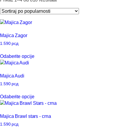
na
po
stranici
popularnosti
proizvoda.
Majica Zagor
1.590
рсд
Ovaj
Odaberite opcije
proizvod
ima
više
Majica Audi
varijanti.
Opcije
1.590
рсд
mogu
Ovaj
Odaberite opcije
biti
proizvod
izabrane
ima
na
više
Majica Brawl stars - crna
stranici
varijanti.
proizvoda.
Opcije
1.590
рсд
mogu
Ovaj