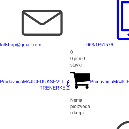
fullshop@gmail.com
063/1651576
0
0
рсд
0
stavki
Prodavnica
MAJICE
DUKSEVI I
Prodavnica
MAJIC
TRENERKE
Nema
proizvoda
u korpi.