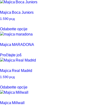
izabrane
ima
na
više
Majica Boca Juniors
stranici
varijanti.
proizvoda.
Opcije
1.590
рсд
mogu
Ovaj
Odaberite opcije
biti
proizvod
izabrane
ima
na
više
Majica MARADONA
stranici
varijanti.
proizvoda.
Opcije
Pročitajte još
mogu
biti
izabrane
Majica Real Madrid
na
stranici
1.590
рсд
proizvoda.
Ovaj
Odaberite opcije
proizvod
ima
više
Majica Millwall
varijanti.