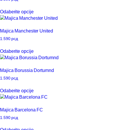
mogu
Ovaj
Odaberite opcije
biti
proizvod
izabrane
ima
na
više
Majica Manchester United
stranici
varijanti.
proizvoda.
Opcije
1.590
рсд
mogu
Ovaj
Odaberite opcije
biti
proizvod
izabrane
ima
na
više
Majica Borussia Dortumnd
stranici
varijanti.
proizvoda.
Opcije
1.590
рсд
mogu
Ovaj
Odaberite opcije
biti
proizvod
izabrane
ima
na
više
Majica Barcelona FC
stranici
varijanti.
proizvoda.
Opcije
1.590
рсд
mogu
Ovaj
Odaberite opcije