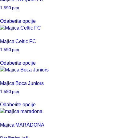
1.590
рсд
Ovaj
Odaberite opcije
proizvod
ima
više
Majica Celtic FC
varijanti.
Opcije
1.590
рсд
mogu
Ovaj
Odaberite opcije
biti
proizvod
izabrane
ima
na
više
Majica Boca Juniors
stranici
varijanti.
proizvoda.
Opcije
1.590
рсд
mogu
Ovaj
Odaberite opcije
biti
proizvod
izabrane
ima
na
više
Majica MARADONA
stranici
varijanti.
proizvoda.
Opcije