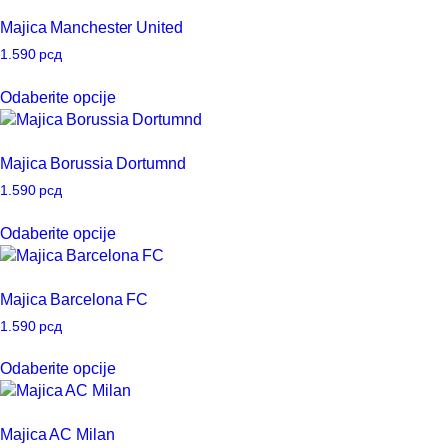
na
više
Majica Manchester United
stranici
varijanti.
proizvoda.
Opcije
1.590
рсд
mogu
Ovaj
Odaberite opcije
biti
proizvod
izabrane
ima
na
više
Majica Borussia Dortumnd
stranici
varijanti.
proizvoda.
Opcije
1.590
рсд
mogu
Ovaj
Odaberite opcije
biti
proizvod
izabrane
ima
na
više
Majica Barcelona FC
stranici
varijanti.
proizvoda.
Opcije
1.590
рсд
mogu
Ovaj
Odaberite opcije
biti
proizvod
izabrane
ima
na
više
Majica AC Milan
stranici
varijanti.