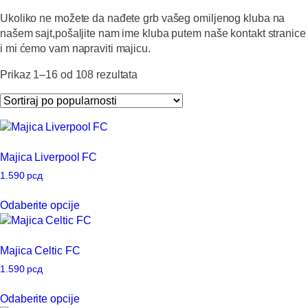
Ukoliko ne možete da nađete grb vašeg omiljenog kluba na
našem sajt,pošaljite nam ime kluba putem naše kontakt stranice
i mi ćemo vam napraviti majicu.
Sortirano
Prikaz 1–16 od 108 rezultata
po
popularnosti
Majica Liverpool FC
1.590
рсд
Ovaj
Odaberite opcije
proizvod
ima
više
Majica Celtic FC
varijanti.
Opcije
1.590
рсд
mogu
Ovaj
Odaberite opcije
biti
proizvod