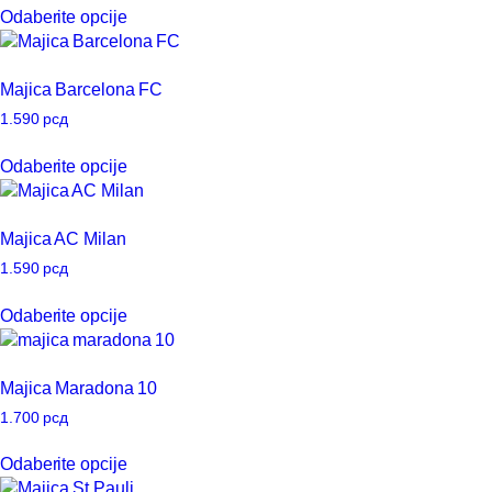
Odaberite opcije
biti
proizvod
izabrane
ima
na
više
Majica Barcelona FC
stranici
varijanti.
proizvoda.
Opcije
1.590
рсд
mogu
Ovaj
Odaberite opcije
biti
proizvod
izabrane
ima
na
više
Majica AC Milan
stranici
varijanti.
proizvoda.
Opcije
1.590
рсд
mogu
Ovaj
Odaberite opcije
biti
proizvod
izabrane
ima
na
više
Majica Maradona 10
stranici
varijanti.
proizvoda.
Opcije
1.700
рсд
mogu
Ovaj
Odaberite opcije
biti
proizvod
izabrane