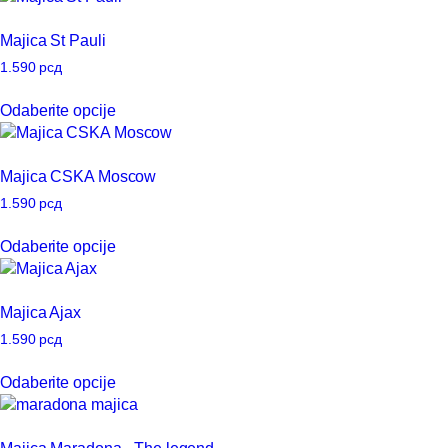
ima
na
više
Majica St Pauli
stranici
varijanti.
proizvoda.
Opcije
1.590
рсд
mogu
Ovaj
Odaberite opcije
biti
proizvod
izabrane
ima
na
više
Majica CSKA Moscow
stranici
varijanti.
proizvoda.
Opcije
1.590
рсд
mogu
Ovaj
Odaberite opcije
biti
proizvod
izabrane
ima
na
više
Majica Ajax
stranici
varijanti.
proizvoda.
Opcije
1.590
рсд
mogu
Ovaj
Odaberite opcije
biti
proizvod
izabrane
ima
na
više