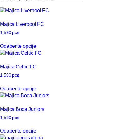
popularnosti
Majica Liverpool FC
1.590
рсд
Ovaj
Odaberite opcije
proizvod
ima
više
Majica Celtic FC
varijanti.
Opcije
1.590
рсд
mogu
Ovaj
Odaberite opcije
biti
proizvod
izabrane
ima
na
više
Majica Boca Juniors
stranici
varijanti.
proizvoda.
Opcije
1.590
рсд
mogu
Ovaj
Odaberite opcije
biti
proizvod
izabrane
ima