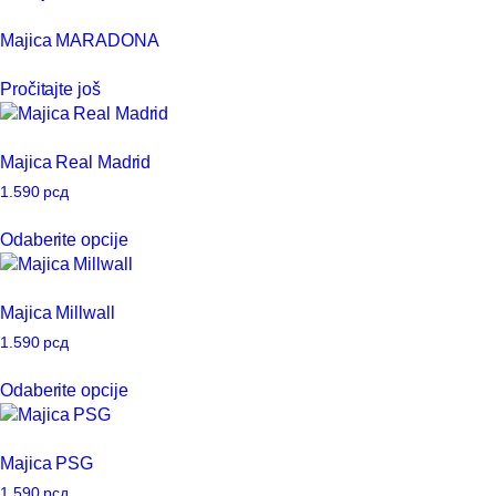
na
više
Majica MARADONA
stranici
varijanti.
proizvoda.
Opcije
Pročitajte još
mogu
biti
izabrane
Majica Real Madrid
na
stranici
1.590
рсд
proizvoda.
Ovaj
Odaberite opcije
proizvod
ima
više
Majica Millwall
varijanti.
Opcije
1.590
рсд
mogu
Ovaj
Odaberite opcije
biti
proizvod
izabrane
ima
na
više
Majica PSG
stranici
varijanti.
proizvoda.
Opcije
1.590
рсд