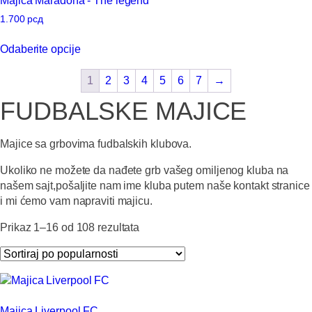
Majica Maradona - The legend
stranici
varijanti.
proizvoda.
Opcije
1.700
рсд
mogu
Ovaj
Odaberite opcije
biti
proizvod
izabrane
ima
1
2
3
4
5
6
7
→
na
više
stranici
varijanti.
FUDBALSKE MAJICE
proizvoda.
Opcije
mogu
Majice sa grbovima fudbalskih klubova.
biti
izabrane
Ukoliko ne možete da nađete grb vašeg omiljenog kluba na
na
našem sajt,pošaljite nam ime kluba putem naše kontakt stranice
stranici
i mi ćemo vam napraviti majicu.
proizvoda.
Sortirano
Prikaz 1–16 od 108 rezultata
po
popularnosti
Majica Liverpool FC