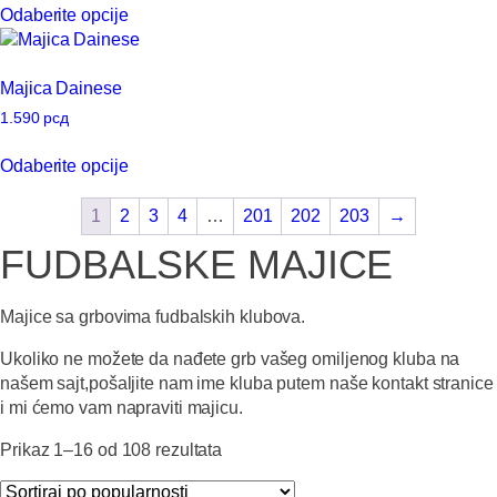
Odaberite opcije
biti
proizvod
izabrane
ima
na
više
Majica Dainese
stranici
varijanti.
proizvoda.
Opcije
1.590
рсд
mogu
Ovaj
Odaberite opcije
biti
proizvod
izabrane
ima
1
2
3
4
…
201
202
203
→
na
više
stranici
varijanti.
FUDBALSKE MAJICE
proizvoda.
Opcije
mogu
Majice sa grbovima fudbalskih klubova.
biti
izabrane
Ukoliko ne možete da nađete grb vašeg omiljenog kluba na
na
našem sajt,pošaljite nam ime kluba putem naše kontakt stranice
stranici
i mi ćemo vam napraviti majicu.
proizvoda.
Sortirano
Prikaz 1–16 od 108 rezultata
po