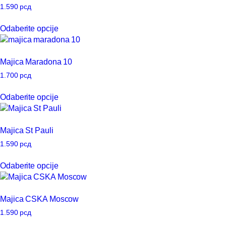
proizvoda.
Opcije
1.590
рсд
mogu
Ovaj
Odaberite opcije
biti
proizvod
izabrane
ima
na
više
Majica Maradona 10
stranici
varijanti.
proizvoda.
Opcije
1.700
рсд
mogu
Ovaj
Odaberite opcije
biti
proizvod
izabrane
ima
na
više
Majica St Pauli
stranici
varijanti.
proizvoda.
Opcije
1.590
рсд
mogu
Ovaj
Odaberite opcije
biti
proizvod
izabrane
ima
na
više
Majica CSKA Moscow
stranici
varijanti.
proizvoda.
Opcije
1.590
рсд
mogu
Ovaj