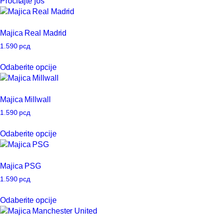
Pročitajte još
mogu
biti
izabrane
Majica Real Madrid
na
stranici
1.590
рсд
proizvoda.
Ovaj
Odaberite opcije
proizvod
ima
više
Majica Millwall
varijanti.
Opcije
1.590
рсд
mogu
Ovaj
Odaberite opcije
biti
proizvod
izabrane
ima
na
više
Majica PSG
stranici
varijanti.
proizvoda.
Opcije
1.590
рсд
mogu
Ovaj
Odaberite opcije
biti
proizvod
izabrane
ima