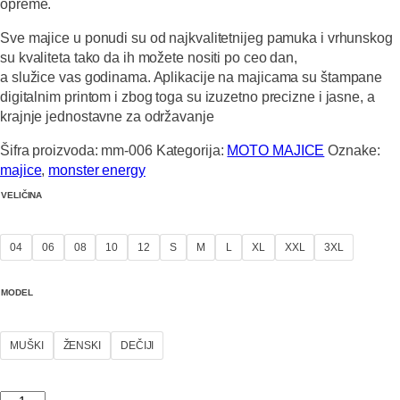
opreme.
Sve majice u ponudi su od najkvalitetnijeg pamuka i vrhunskog
su kvaliteta tako da ih možete nositi po ceo dan,
a služice vas godinama. Aplikacije na majicama su štampane
digitalnim printom i zbog toga su izuzetno precizne i jasne, a
krajnje jednostavne za održavanje
Šifra proizvoda:
mm-006
Kategorija:
MOTO MAJICE
Oznake:
majice
,
monster energy
VELIČINA
04
06
08
10
12
S
M
L
XL
XXL
3XL
MODEL
MUŠKI
ŽENSKI
DEČIJI
Majica