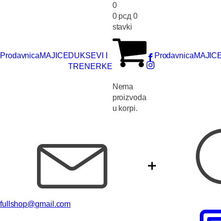
0
0
рсд
0
stavki
Prodavnica
MAJICE
DUKSEVI I
Prodavnica
MAJIC
TRENERKE
Nema
proizvoda
u korpi.
fullshop@gmail.com