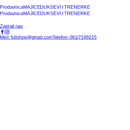
Prodavnica
MAJICE
DUKSEVI I TRENERKE
Prodavnica
MAJICE
DUKSEVI I TRENERKE
Zaprati nas
Mejl: fullshop@gmail.com
Telefon: 061/7199215