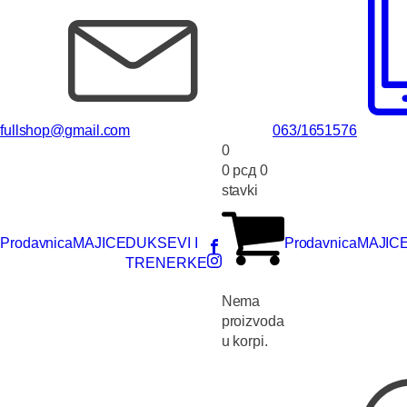
fullshop@gmail.com
063/1651576
0
0
рсд
0
stavki
Prodavnica
MAJICE
DUKSEVI I
Prodavnica
MAJIC
TRENERKE
Nema
proizvoda
u korpi.