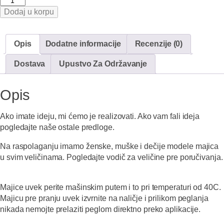
Monster
Dodaj u korpu
energy
količina
Opis
Dodatne informacije
Recenzije (0)
Dostava
Upustvo Za Održavanje
Opis
Ako imate ideju, mi ćemo je realizovati. Ako vam fali ideja
pogledajte naše ostale predloge.
Na raspolaganju imamo ženske, muške i dečije modele majica
u svim veličinama. Pogledajte vodič za veličine pre poručivanja.
Majice uvek perite mašinskim putem i to pri temperaturi od 40C.
Majicu pre pranju uvek izvrnite na naličje i prilikom peglanja
nikada nemojte prelaziti peglom direktno preko aplikacije.