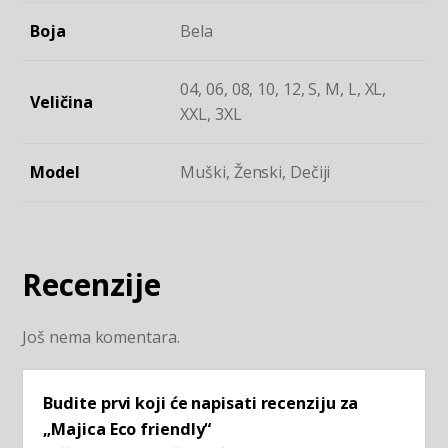
Boja
Bela
04, 06, 08, 10, 12, S, M, L, XL,
Veličina
XXL, 3XL
Model
Muški, Ženski, Dečiji
Recenzije
Još nema komentara.
Budite prvi koji će napisati recenziju za
„Majica Eco friendly“