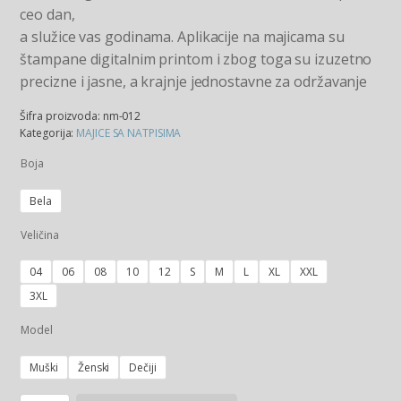
ceo dan,
a služice vas godinama. Aplikacije na majicama su
štampane digitalnim printom i zbog toga su izuzetno
precizne i jasne, a krajnje jednostavne za održavanje
Šifra proizvoda:
nm-012
Kategorija:
MAJICE SA NATPISIMA
Boja
Bela
Veličina
04
06
08
10
12
S
M
L
XL
XXL
3XL
Model
Muški
Ženski
Dečiji