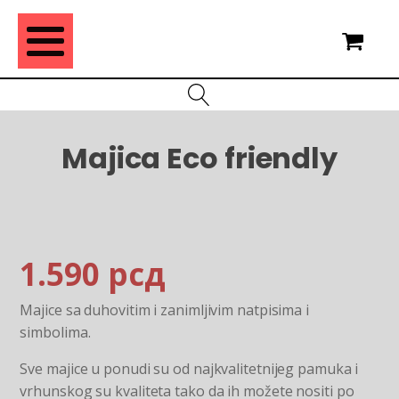
Majica Eco friendly
1.590
рсд
Majice sa duhovitim i zanimljivim natpisima i
simbolima.
Sve majice u ponudi su od najkvalitetnijeg pamuka i
vrhunskog su kvaliteta tako da ih možete nositi po