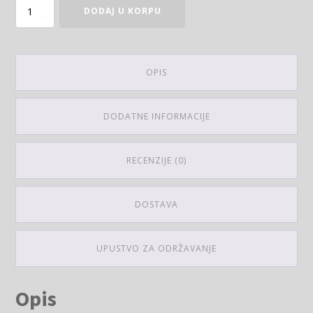
Majica Eco friendly količina
DODAJ U KORPU
OPIS
DODATNE INFORMACIJE
RECENZIJE (0)
DOSTAVA
UPUSTVO ZA ODRŽAVANJE
Opis