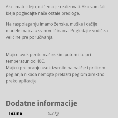
Ako imate ideju, mi ćemo je realizovati. Ako vam fali
ideja pogledajte naše ostale predloge.
Na raspolaganju imamo ženske, muške i dečije
modele majica u svim veličinama. Pogledajte vodič za
veličine pre poručivanja.
Majice uvek perite mašinskim putem i to pri
temperaturi od 40C.
Majicu pre pranju uvek izvrnite na naličje i prilikom
peglanja nikada nemojte prelaziti peglom direktno
preko aplikacije.
Dodatne informacije
Težina
0,3 kg