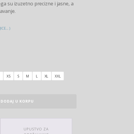
ga su izuzetno precizne i jasne, a
avanje.
CE... )
XS
S
M
L
XL
XXL
DODAJ U KORPU
UPUSTVO ZA