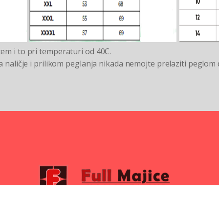
em i to pri temperaturi od 40C.
a naličje i prilikom peglanja nikada nemojte prelaziti peglom 