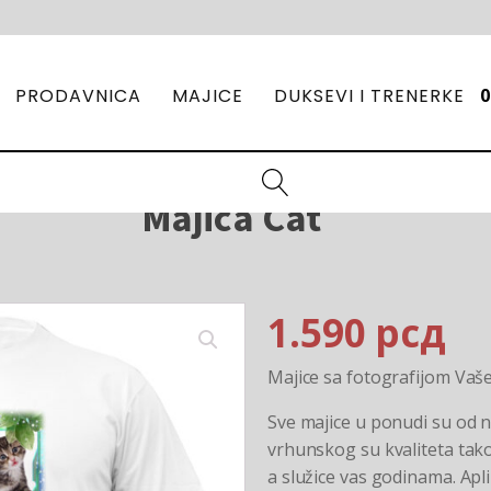
PRODAVNICA
MAJICE
DUKSEVI I TRENERKE
Majica Cat
1.590
рсд
Majice sa fotografijom Vaš
Sve majice u ponudi su od n
vrhunskog su kvaliteta tako
a služice vas godinama. Ap