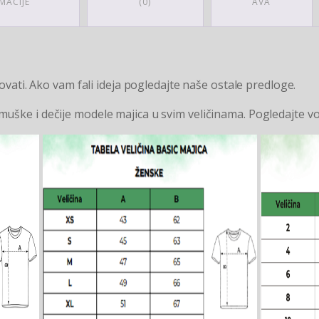
MACIJE
(0)
AVA
ovati. Ako vam fali ideja pogledajte naše ostale predloge.
ške i dečije modele majica u svim veličinama. Pogledajte vod