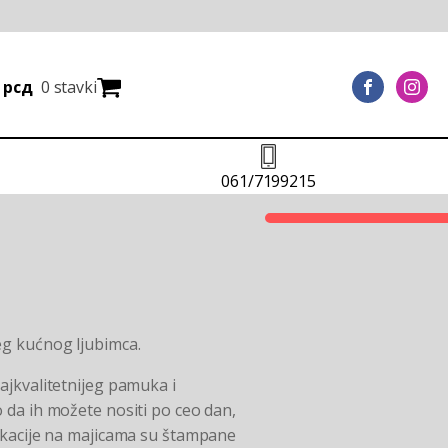
0
рсд
0 stavki
061/7199215
eg kućnog ljubimca.
ajkvalitetnijeg pamuka i
 da ih možete nositi po ceo dan,
likacije na majicama su štampane