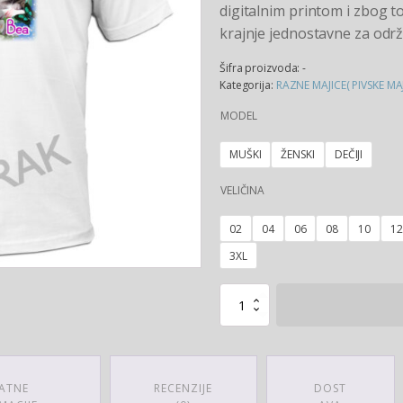
digitalnim printom i zbog to
krajnje jednostavne za održ
Šifra proizvoda:
-
Kategorija:
RAZNE MAJICE( PIVSKE MAJI
MODEL
MUŠKI
ŽENSKI
DEČIJI
VELIČINA
02
04
06
08
10
12
3XL
Majica
Cat
količina
ATNE
RECENZIJE
DOST