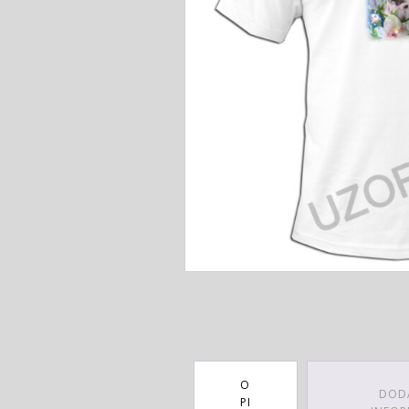
O
DOD
PI