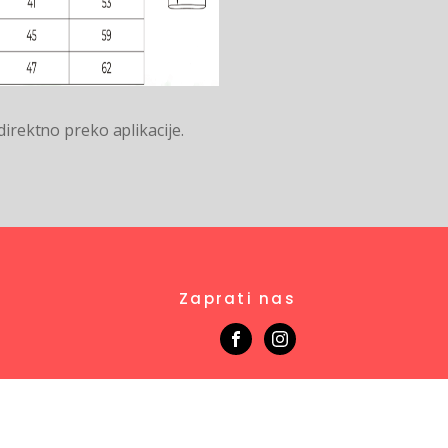
direktno preko aplikacije.
Zaprati nas
Mejl: fullshop@gmail.com
Telefon: 061/7199215