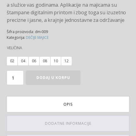
a služice vas godinama. Aplikacije na majicama su
štampane digitalnim printom i zbog toga su izuzetno
precizne i jasne, a krajnje jednostavne za održavanje
Šifra proizvoda:
dm-009
Kategorija:
DEČIJE MAJICE
VELIČINA
02
04
06
08
10
12
Majica Beast mode količina
DODAJ U KORPU
OPIS
DODATNE INFORMACIJE