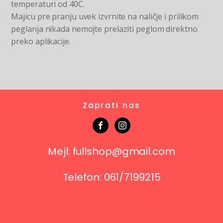
temperaturi od 40C.
Majicu pre pranju uvek izvrnite na naličje i prilikom
peglanja nikada nemojte prelaziti peglom direktno
preko aplikacije.
Zaprati nas
Mejl: fullshop@gmail.com
Telefon: 061/7199215