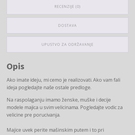
RECENZIJE (0)
DOSTAVA
UPUSTVO ZA ODRŽAVANJE
Opis
Ako imate ideju, mi cemo je realizovati. Ako vam fali
ideja pogledajte naše ostale predloge.
Na raspolaganju imamo ženske, muške i decije
modele majica u svim velicinama. Pogledajte vodic za
velicine pre porucivanja.
Majice uvek perite mašinskim putem i to pri