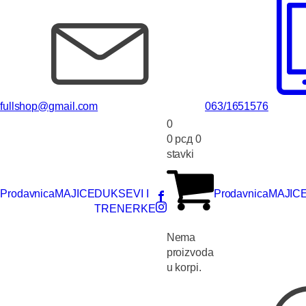
fullshop@gmail.com
063/1651576
0
0
рсд
0
stavki
Prodavnica
MAJICE
DUKSEVI I
Prodavnica
MAJIC
TRENERKE
Nema
proizvoda
u korpi.