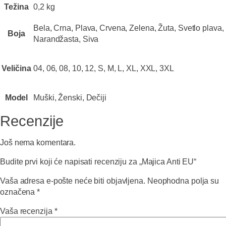
Težina
0,2 kg
Bela, Crna, Plava, Crvena, Zelena, Žuta, Svetlo plava,
Boja
Narandžasta, Siva
Veličina
04, 06, 08, 10, 12, S, M, L, XL, XXL, 3XL
Model
Muški, Ženski, Dečiji
Recenzije
Još nema komentara.
Budite prvi koji će napisati recenziju za „Majica Anti EU“
Vaša adresa e-pošte neće biti objavljena.
Neophodna polja su
označena
*
Vaša recenzija
*