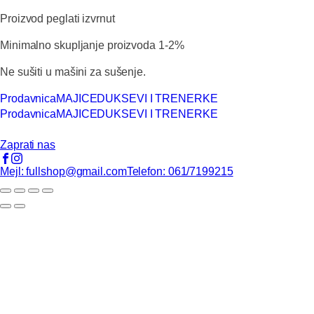
Proizvod peglati izvrnut
Minimalno skupljanje proizvoda 1-2%
Ne sušiti u mašini za sušenje.
Prodavnica
MAJICE
DUKSEVI I TRENERKE
Prodavnica
MAJICE
DUKSEVI I TRENERKE
Zaprati nas
Mejl: fullshop@gmail.com
Telefon: 061/7199215