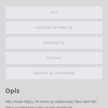
OPIS
DODATNE INFORMACIJE
RECENZIJE (0)
DOSTAVA
UPUSTVO ZA ODRŽAVANJE
Opis
Ako imate ideju, mi ćemo je realizovati. Ako vam fali
ideja pogledajte naše ostale predloge.