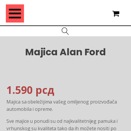
Majica Alan Ford
1.590
рсд
Majica sa obeležijima vašeg omiljenog proizvođača
automobila i opreme.
Sve majice u ponudi su od najkvalitetnijeg pamuka i
vrhunskog su kvaliteta tako da ih možete nositi po