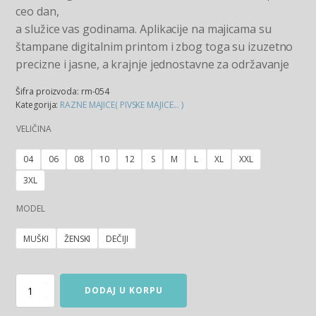
ceo dan,
a služice vas godinama. Aplikacije na majicama su
štampane digitalnim printom i zbog toga su izuzetno
precizne i jasne, a krajnje jednostavne za održavanje
Šifra proizvoda:
rm-054
Kategorija:
RAZNE MAJICE( PIVSKE MAJICE... )
VELIČINA
04
06
08
10
12
S
M
L
XL
XXL
3XL
MODEL
MUŠKI
ŽENSKI
DEČIJI
Majica Alan Ford količina
DODAJ U KORPU