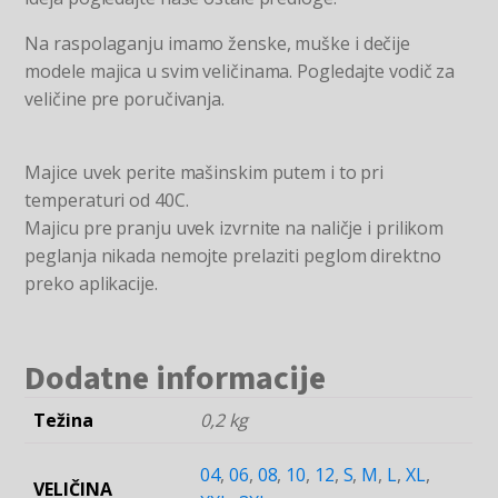
Na raspolaganju imamo ženske, muške i dečije
modele majica u svim veličinama. Pogledajte vodič za
veličine pre poručivanja.
Majice uvek perite mašinskim putem i to pri
temperaturi od 40C.
Majicu pre pranju uvek izvrnite na naličje i prilikom
peglanja nikada nemojte prelaziti peglom direktno
preko aplikacije.
Dodatne informacije
Težina
0,2 kg
04
,
06
,
08
,
10
,
12
,
S
,
M
,
L
,
XL
,
VELIČINA