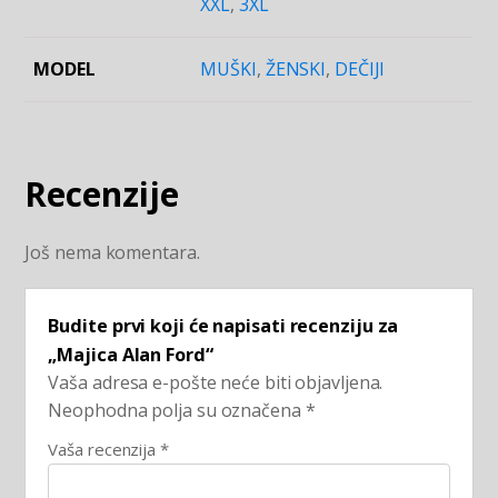
XXL
,
3XL
MODEL
MUŠKI
,
ŽENSKI
,
DEČIJI
Recenzije
Još nema komentara.
Budite prvi koji će napisati recenziju za
„Majica Alan Ford“
Vaša adresa e-pošte neće biti objavljena.
Neophodna polja su označena
*
Vaša recenzija
*