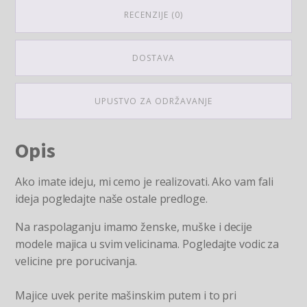
RECENZIJE (0)
DOSTAVA
UPUSTVO ZA ODRŽAVANJE
Opis
Ako imate ideju, mi cemo je realizovati. Ako vam fali
ideja pogledajte naše ostale predloge.
Na raspolaganju imamo ženske, muške i decije
modele majica u svim velicinama. Pogledajte vodic za
velicine pre porucivanja.
Majice uvek perite mašinskim putem i to pri