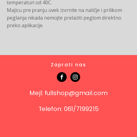
temperaturi od 40C.
Majicu pre pranju uvek izvrnite na naličje i prilikom
peglanja nikada nemojte prelaziti peglom direktno
preko aplikacije.
Zaprati nas
Mejl: fullshop@gmail.com
Telefon: 061/7199215