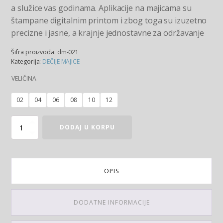
a služice vas godinama. Aplikacije na majicama su
štampane digitalnim printom i zbog toga su izuzetno
precizne i jasne, a krajnje jednostavne za održavanje
Šifra proizvoda:
dm-021
Kategorija:
DEČIJE MAJICE
VELIČINA
02
04
06
08
10
12
Majica 3 Godine količina
DODAJ U KORPU
OPIS
DODATNE INFORMACIJE