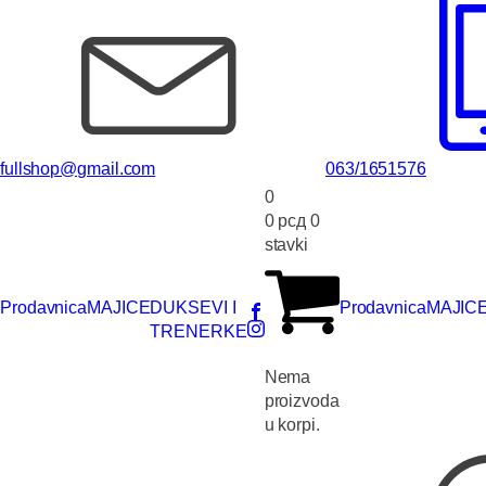
fullshop@gmail.com
063/1651576
0
0
рсд
0
stavki
Prodavnica
MAJICE
DUKSEVI I
Prodavnica
MAJIC
TRENERKE
Nema
proizvoda
u korpi.