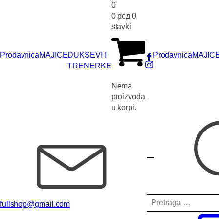
0
0
рсд
0
stavki
Prodavnica
MAJICE
DUKSEVI I
Prodavnica
MAJIC
TRENERKE
Nema
proizvoda
u korpi.
Pretraga
fullshop@gmail.com
za: