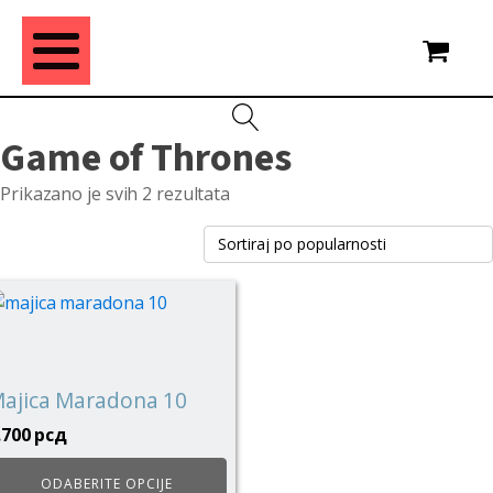
Game of Thrones
Sortirano
Prikazano je svih 2 rezultata
po
popularnosti
vaj
roizvod
ma
iše
ajica Maradona 10
rijanti.
.700
рсд
pcije
ogu
ODABERITE OPCIJE