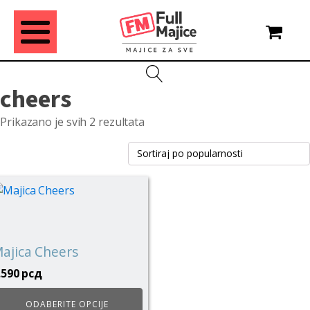
cheers
Sortirano
Prikazano je svih 2 rezultata
po
popularnosti
vaj
roizvod
ma
iše
ajica Cheers
rijanti.
.590
рсд
pcije
ogu
ODABERITE OPCIJE