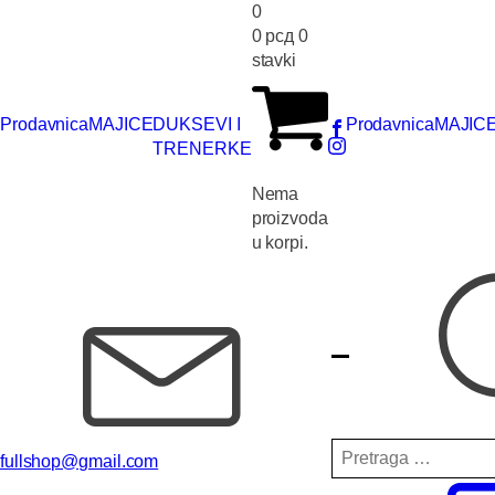
0
0
рсд
0
stavki
Prodavnica
MAJICE
DUKSEVI I
Prodavnica
MAJIC
TRENERKE
Nema
proizvoda
u korpi.
Pretraga
fullshop@gmail.com
za: