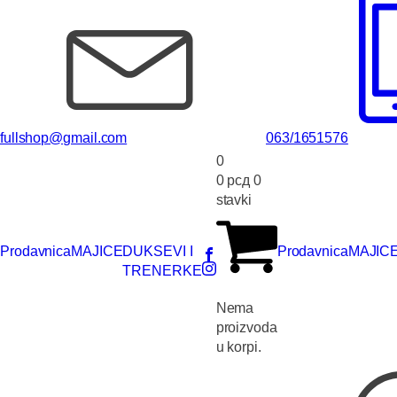
fullshop@gmail.com
063/1651576
0
0
рсд
0
stavki
Prodavnica
MAJICE
DUKSEVI I
Prodavnica
MAJIC
TRENERKE
Nema
proizvoda
u korpi.